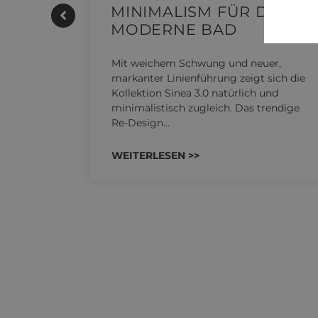
MINIMALISM FÜR DAS
MODERNE BAD
UTHERM
kensystem
Mit weichem Schwung und neuer,
 REHAU
markanter Linienführung zeigt sich die
n…
Kollektion Sinea 3.0 natürlich und
minimalistisch zugleich. Das trendige
Re-Design…
WEITERLESEN >>