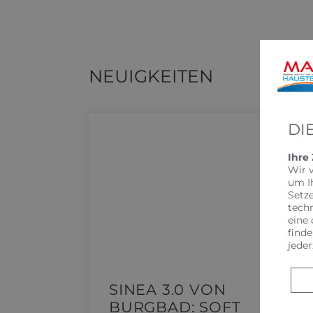
NEUIGKEITEN
DI
Ihre
Wir 
um I
Setz
tech
eine 
finde
jeder
ECKE |
SINEA 3.0 VON
BURGBAD: SOFT