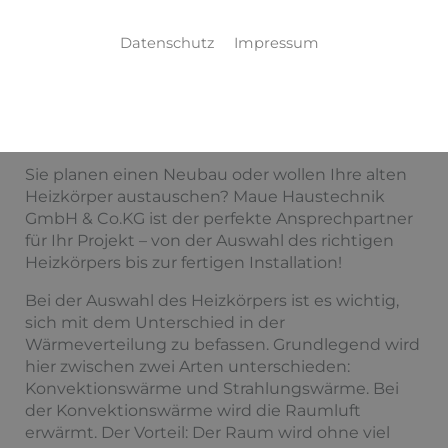
IHR PARTNER FÜR
Datenschutz
Impressum
HEIZKÖRPER
DER IDEALE HEIZKÖRPER FÜR IHRE
ANSPRÜCHE
Sie planen einen Neubau oder wollen Ihre alten
Heizkörper austauschen? Maue Haustechnik
GmbH & Co.KG ist der perfekte Ansprechpartner
für Ihr Projekt – von der Auswahl des richtigen
Heizkörpers bis zur fertigen Installation!
Bei der Auswahl des Heizkörpers ist es wichtig,
sich mit dem Unterschied in der
Wärmeverteilung zu befassen. Grundlegend wird
hier zwischen zwei Arten unterschieden:
Konvektionswärme und Strahlungswärme. Bei
der Konvektionswärme wird die Raumluft
erwärmt. Der Vorteil: Der Raum wird ohne viel