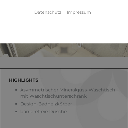
Datenschutz
Impressum
HIGHLIGHTS
Asymmetrischer Mineralguss-Waschtisch
mit Waschtischunterschrank
Design-Badheizkörper
barrierefreie Dusche