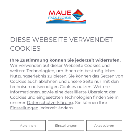
DIESE WEBSEITE VERWENDET
COOKIES
Ihre Zustimmung können Sie jederzeit widerrufen.
Wir verwenden auf dieser Webseite Cookies und
weitere Technologien, um Ihnen ein bestmögliches
Nutzungserlebnis zu bieten. Sie können das Setzen von
Cookies auch ablehnen und unsere Seite nur mit den
Startseite
»
Bad
»
Badinspiration & Musterbäder
»
Komfort-Bad
technisch notwendigen Cookies nutzen. Weitere
4,6 ㎡
Informationen, sowie eine detaillierte Übersicht der
Cookies und eingesetzten Technologien finden Sie in
unserer
Datenschutzerklärung
. Sie können Ihre
KOMFORT-BAD 4,6 ㎡
Einstellungen
jederzeit ändern.
Ablehnen
Ablehnen
Einstellungen
Akzeptieren